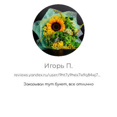
Игорь П.
reviews.yandex.ru/user/9ht7y9hex7w9q84wj7pwxacyjr?utm_source=org&main_tab=org
Заказывал тут букет, все отлично