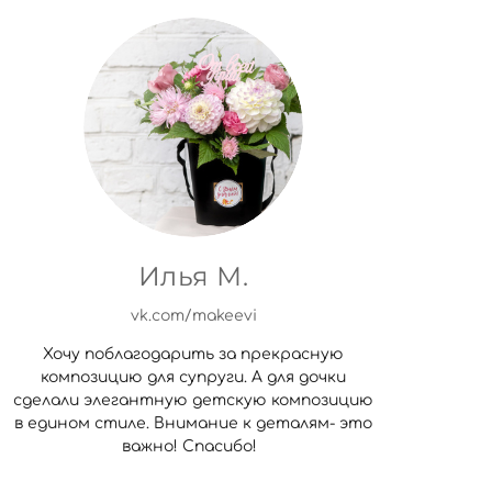
Илья М.
vk.com/makeevi
Хочу поблагодарить за прекрасную
композицию для супруги. А для дочки
сделали элегантную детскую композицию
в едином стиле. Внимание к деталям- это
важно! Спасибо!