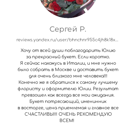
Сергей Р.
reviews.yandex.ru/user/bhnchnr955c4jh8k18xy9r88g8?utm_source=org&main_tab=org
Хочу от всей души поблагодарить Юлию
за прекрасный букет. Если коротко.
Я сейчас нахожусь в Италии, и мне нужно
было собрать в Москве и доставить букет
для очень близкого мне человека!!!
Конечно же я обратился к самому лучшему
флористу и оформителю Юлии. Результат
превзошел как всегда все мои ожидания.
Букет потрясающий, именинник
в восторге, цена приемлемая и главное все
СЧАСТЛИВЫ!!! ОЧЕНЬ РЕКОМЕНДУЮ
ВСЕМ!