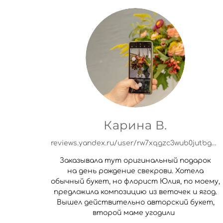
Карина В.
reviews.yandex.ru/user/rw7xqgzc3wub0jutbgyjh6eur0?utm_source=org&main_tab=org
Заказывала тут оригинальный подарок
на день рождение свекрови. Хотела
обычный букет, но флорист Юлия, по моему,
предложила композицию из веточек и ягод.
Вышел действительно авторский букет,
второй маме угодили