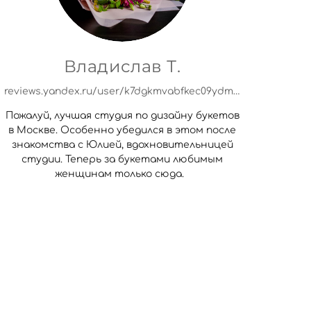
Владислав Т.
reviews.yandex.ru/user/k7dgkmvabfkec09ydmmmtx3414?utm_source=org&main_tab=org
Пожалуй, лучшая студия по дизайну букетов
в Москве. Особенно убедился в этом после
знакомства с Юлией, вдохновительницей
студии. Теперь за букетами любимым
женщинам только сюда.