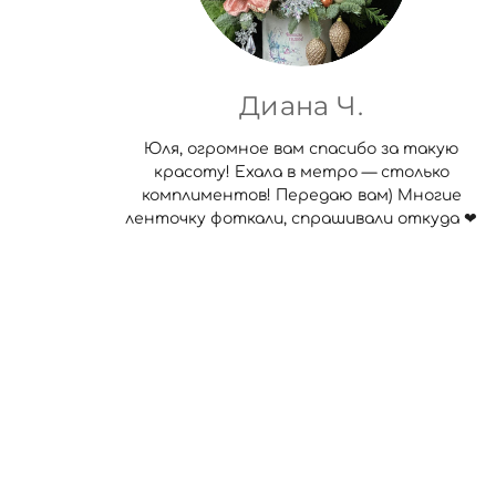
Диана Ч.
Юля, огромное вам спасибо за такую
красоту! Ехала в метро — столько
комплиментов! Передаю вам) Многие
ленточку фоткали, спрашивали откуда ❤